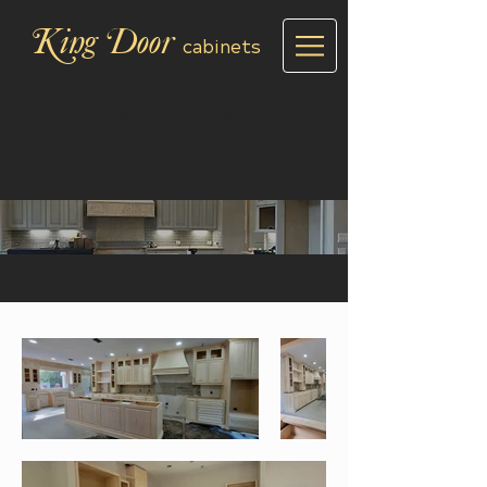
King Door
cabinets
CALL US:
936 647 9183